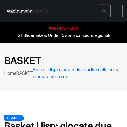
🔍
ULTIME NEWS
Gli Shoemakers Under 15 sono campioni regionali
BASKET
Basket Uisp: giocate due partite della prima
Home
BASKET
giornata di ritorno
BASKET
Basket Uisp: giocate due