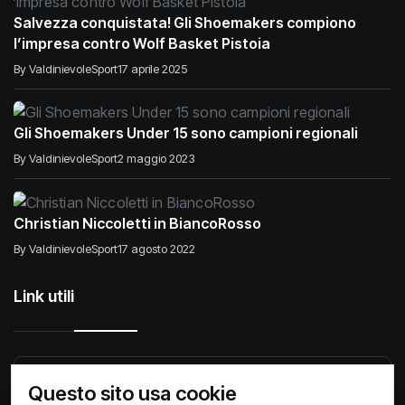
Salvezza conquistata! Gli Shoemakers compiono
l’impresa contro Wolf Basket Pistoia
By ValdinievoleSport
17 aprile 2025
Gli Shoemakers Under 15 sono campioni regionali
By ValdinievoleSport
2 maggio 2023
Christian Niccoletti in BiancoRosso
By ValdinievoleSport
17 agosto 2022
Link utili
Raccontiamo di Noi
Comunicati
Società
Questo sito usa cookie