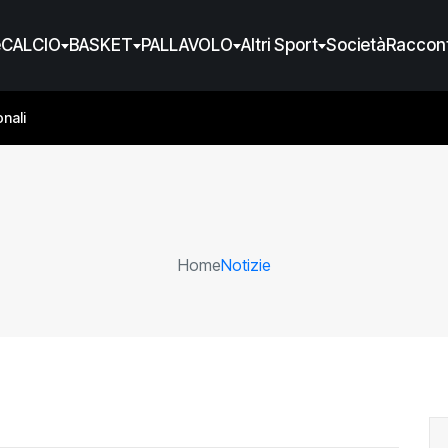
e
CALCIO
BASKET
PALLAVOLO
Altri Sport
Società
Raccont
nali
Home
Notizie