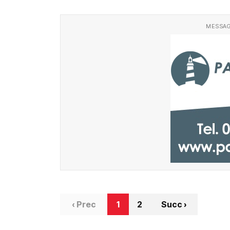
MESSAG
‹ Prec
1
2
Succ ›