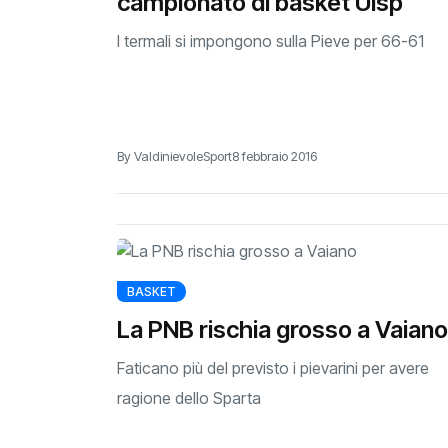
campionato di basket Uisp
I termali si impongono sulla Pieve per 66-61
By ValdinievoleSport
8 febbraio 2016
BASKET
La PNB rischia grosso a Vaiano
Faticano più del previsto i pievarini per avere
ragione dello Sparta