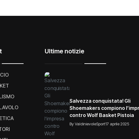
t
Ultime notizie
CIO
KET
LISMO
Salvezza conquistata! Gli
LAVOLO
Shoemakers compiono l’imp
contro Wolf Basket Pistoia
ETICA
By ValdinievoleSport
17 aprile 2025
TORI