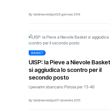
By ValdinievoleSport
26 gennaio 2016
BASKET
UISP: la Pieve a Nievole Baske
si aggiudica lo scontro per il
secondo posto
I pievarini sbancano Pistoia per 73-46
By ValdinievoleSport
11 dicembre 2015