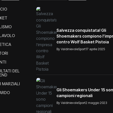
CIO
KET
LISMO
Salvezza conquistata! Gli
LAVOLO
Shoemakers compiono l’imp
contro Wolf Basket Pistoia
ETICA
By ValdinievoleSport
17 aprile 2025
TORI
NTI
ULTATI DEL
END
I MARZIALI
Gli Shoemakers Under 15 so
IARDO
campioni regionali
By ValdinievoleSport
2 maggio 2023