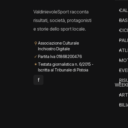
CAL
ValdinievoleSport racconta
risultati, società, protagonisti
BAS
e storie dello sport locale.
CIC
PAL
⚲
Associazione Culturale
Inchiostro Digitale
ATL
✓
Partita Iva 01868200476
MO
✶
Testata giornalistica n. 6/2015 -
Iscritta al Tribunale di Pistoia
EVE
f
RIS
WEEK
ART
BIL