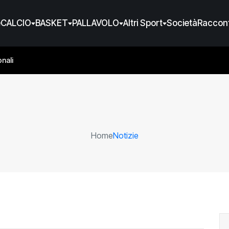
e
CALCIO
BASKET
PALLAVOLO
Altri Sport
Società
Raccont
nali
Home
Notizie