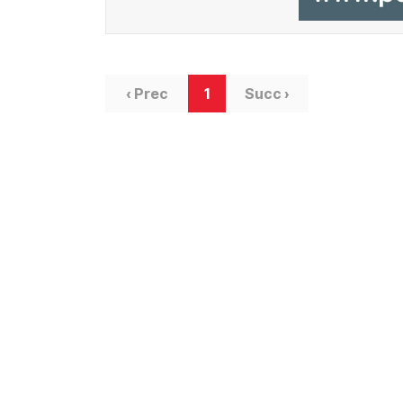
‹ Prec
1
Succ ›