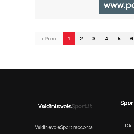
‹ Prec
1
2
3
4
5
6
Spor
CAL
ValdinievoleSport racconta