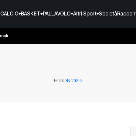
e
CALCIO
BASKET
PALLAVOLO
Altri Sport
Società
Raccont
nali
Home
Notizie