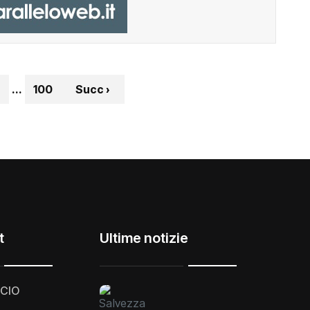
...
100
Succ ›
t
Ultime notizie
CIO