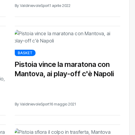
By ValdinievoleSport
1 aprile 2022
BASKET
Pistoia vince la maratona con
Mantova, ai play-off c'è Napoli
io,
By ValdinievoleSport
16 maggio 2021