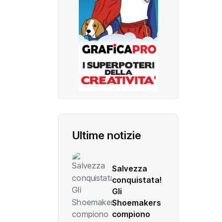
Ultime notizie
Salvezza
conquistata!
Gli
Shoemakers
compiono