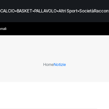
e
CALCIO
BASKET
PALLAVOLO
Altri Sport
Società
Raccont
nali
Home
Notizie