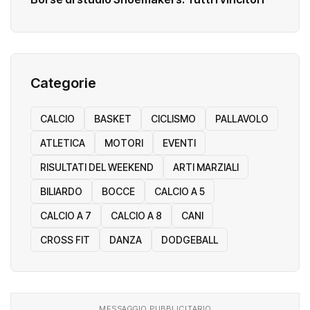
Borse di studio Shoemakers: Tutti i vincitori
Categorie
CALCIO
BASKET
CICLISMO
PALLAVOLO
ATLETICA
MOTORI
EVENTI
RISULTATI DEL WEEKEND
ARTI MARZIALI
BILIARDO
BOCCE
CALCIO A 5
CALCIO A 7
CALCIO A 8
CANI
CROSS FIT
DANZA
DODGEBALL