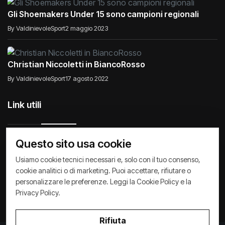
Gli Shoemakers Under 15 sono campioni regionali
By ValdinievoleSport
2 maggio 2023
Christian Niccoletti in BiancoRosso
By ValdinievoleSport
17 agosto 2022
Link utili
Questo sito usa cookie
Usiamo cookie tecnici necessari e, solo con il tuo consenso,
Raccontiamo di Noi
Comunicati
Società
cookie analitici o di marketing. Puoi accettare, rifiutare o
personalizzare le preferenze. Leggi la
Cookie Policy
e la
Privacy Policy
Cookie Policy
Archivio News
Privacy Policy
.
Rifiuta