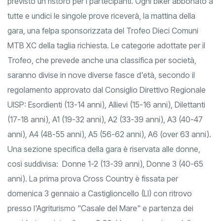
Toscano MTB XC in prova unica. Al termine di ogni gara è
previsto un ristoro per i partecipanti. Ogni biker abbonato a
tutte e undici le singole prove riceverà, la mattina della
gara, una felpa sponsorizzata del Trofeo Dieci Comuni
MTB XC della taglia richiesta. Le categorie adottate per il
Trofeo, che prevede anche una classifica per società,
saranno divise in nove diverse fasce d'età, secondo il
regolamento approvato dal Consiglio Direttivo Regionale
UISP: Esordienti (13-14 anni), Allievi (15-16 anni), Dilettanti
(17-18 anni), A1 (19-32 anni), A2 (33-39 anni), A3 (40-47
anni), A4 (48-55 anni), A5 (56-62 anni), A6 (over 63 anni).
Una sezione specifica della gara è riservata alle donne,
così suddivisa: Donne 1-2 (13-39 anni), Donne 3 (40-65
anni). La prima prova Cross Country è fissata per
domenica 3 gennaio a Castiglioncello (LI) con ritrovo