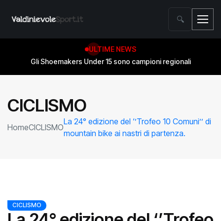
🔍
ULTIME NEWS
Gli Shoemakers Under 15 sono campioni regionali
CICLISMO
La 24° edizione del ‘’Trofeo 10 Comuni’’ di
Home
CICLISMO
mountain bike ai nastri di partenza.
CICLISMO