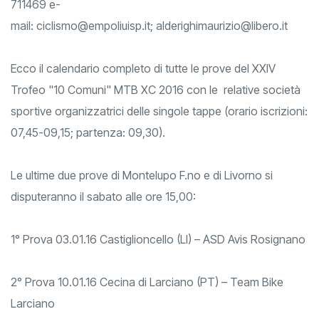
XI Febbraio 28/A Empoli (FI) Tel. 0571-711533 Fax 0571-
711469 e-
mail:
ciclismo@empoliuisp.it
;
alderighimaurizio@libero.it
Ecco il calendario completo di tutte le prove del XXIV
Trofeo "10 Comuni" MTB XC 2016 con le relative società
sportive organizzatrici delle singole tappe (orario iscrizioni:
07,45-09,15; partenza: 09,30).
Le ultime due prove di Montelupo F.no e di Livorno si
disputeranno il sabato alle ore 15,00:
1° Prova 03.01.16 Castiglioncello (LI) – ASD Avis Rosignano
2° Prova 10.01.16 Cecina di Larciano (PT) – Team Bike