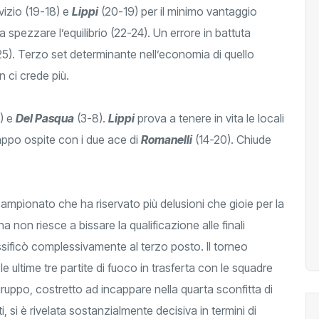
vizio (19-18) e
Lippi
(20-19) per il minimo vantaggio
a spezzare l’equilibrio (22-24). Un errore in battuta
-25). Terzo set determinante nell’economia di quello
ci crede più.
) e
Del Pasqua
(3-8).
Lippi
prova a tenere in vita le locali
rappo ospite con i due ace di
Romanelli
(14-20). Chiude
campionato che ha riservato più delusioni che gioie per la
a non riesce a bissare la qualificazione alle finali
ssificò complessivamente al terzo posto. Il torneo
i le ultime tre partite di fuoco in trasferta con le squadre
ruppo, costretto ad incappare nella quarta sconfitta di
tti, si è rivelata sostanzialmente decisiva in termini di