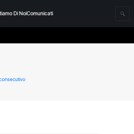
iamo Di Noi
Comunicati
🔍
 consecutivo