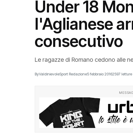
Under 18 Mon
l'Aglianese arr
consecutivo
Le ragazze di Romano cedono alle ne
By
ValdinievoleSport Redazione
5 febbraio 2016
2597 letture
MESSAG