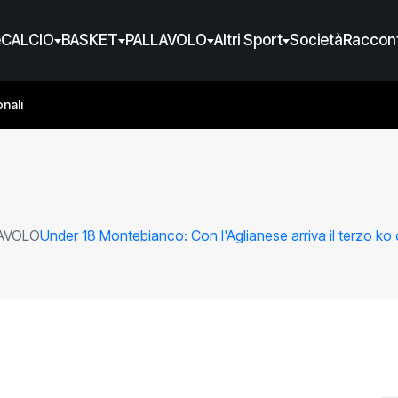
e
CALCIO
BASKET
PALLAVOLO
Altri Sport
Società
Raccont
nali
AVOLO
Under 18 Montebianco: Con l'Aglianese arriva il terzo ko