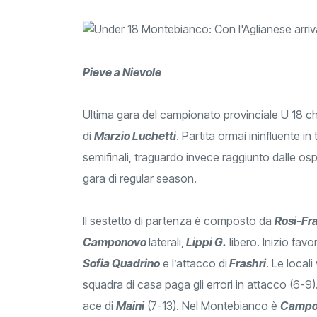
Pieve a Nievole
Ultima gara del campionato provinciale U 18 ch
di
Marzio Luchetti
. Partita ormai ininfluente in
semifinali, traguardo invece raggiunto dalle os
gara di regular season.
Il sestetto di partenza è composto da
Rosi-Fr
Camponovo
laterali,
Lippi G.
libero. Inizio favo
Sofia Quadrino
e l’attacco di
Frashri
. Le local
squadra di casa paga gli errori in attacco (6-9
ace di
Maini
(7-13). Nel Montebianco è
Campo