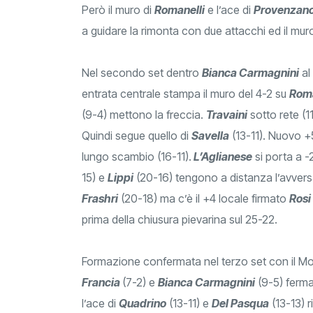
Però il muro di
Romanelli
e l’ace di
Provenzan
a guidare la rimonta con due attacchi ed il mur
Nel secondo set dentro
Bianca Carmagnini
al
entrata centrale stampa il muro del 4-2 su
Roma
(9-4) mettono la freccia.
Travaini
sotto rete (1
Quindi segue quello di
Savella
(13-11). Nuovo 
lungo scambio (16-11).
L’Aglianese
si porta a -
15) e
Lippi
(20-16) tengono a distanza l’avversa
Frashri
(20-18) ma c’è il +4 locale firmato
Rosi
prima della chiusura pievarina sul 25-22.
Formazione confermata nel terzo set con il M
Francia
(7-2) e
Bianca Carmagnini
(9-5) ferm
l’ace di
Quadrino
(13-11) e
Del Pasqua
(13-13) r