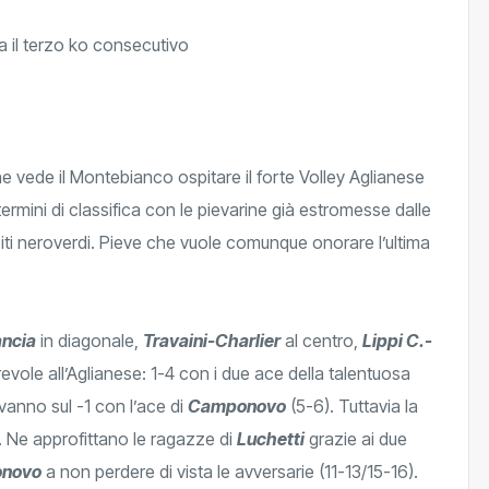
e vede il Montebianco ospitare il forte Volley Aglianese
 termini di classifica con le pievarine già estromesse dalle
piti neroverdi. Pieve che vuole comunque onorare l’ultima
ancia
in diagonale,
Travaini-Charlier
al centro,
Lippi C.-
revole all’Aglianese: 1-4 con i due ace della talentuosa
i vanno sul -1 con l’ace di
Camponovo
(5-6). Tuttavia la
). Ne approfittano le ragazze di
Luchetti
grazie ai due
novo
a non perdere di vista le avversarie (11-13/15-16).