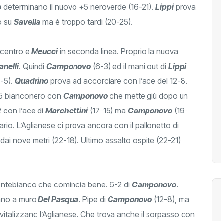
o
determinano il nuovo +5 neroverde (16-21).
Lippi
prova
o su
Savella
ma è troppo tardi (20-25).
 centro e
Meucci
in seconda linea. Proprio la nuova
nelli
. Quindi
Camponovo
(6-3) ed il mani out di
Lippi
1-5).
Quadrino
prova ad accorciare con l’ace del 12-8.
+5 bianconero con
Camponovo
che mette giù dopo un
2 con l’ace di
Marchettini
(17-15) ma
Camponovo
(19-
rio. L’Aglianese ci prova ancora con il pallonetto di
dai nove metri (22-18). Ultimo assalto ospite (22-21)
ontebianco che comincia bene: 6-2 di
Camponovo
.
ano a muro
Del Pasqua
. Pipe di
Camponovo
(12-8), ma
ivitalizzano l’Aglianese. Che trova anche il sorpasso con