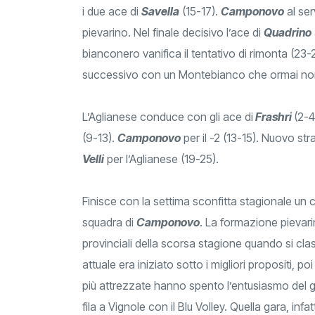
i due ace di
Savella
(15-17).
Camponovo
al ser
pievarino. Nel finale decisivo l’ace di
Quadrino
bianconero vanifica il tentativo di rimonta (23
successivo con un Montebianco che ormai non 
L’Aglianese conduce con gli ace di
Frashri
(2-4
(9-13).
Camponovo
per il -2 (13-15). Nuovo st
Velli
per l’Aglianese (19-25).
Finisce con la settima sconfitta stagionale un 
squadra di
Camponovo
. La formazione pievarin
provinciali della scorsa stagione quando si cla
attuale era iniziato sotto i migliori propositi, po
più attrezzate hanno spento l’entusiasmo del g
fila a Vignole con il Blu Volley. Quella gara, infa