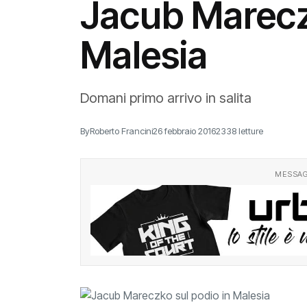
Jacub Mareczk
Malesia
Domani primo arrivo in salita
By
Roberto Francini
26 febbraio 2016
2338 letture
MESSAG