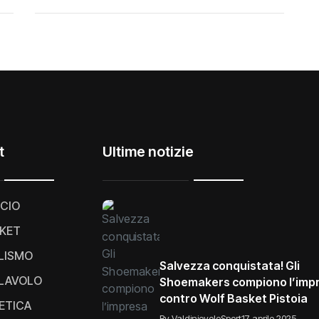
t
Ultime notizie
CIO
KET
LISMO
Salvezza conquistata! Gli
LAVOLO
Shoemakers compiono l’imp
contro Wolf Basket Pistoia
ETICA
By ValdinievoleSport
17 aprile 2025