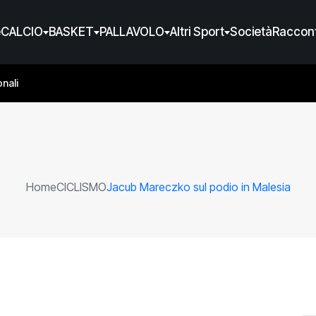
e
CALCIO
BASKET
PALLAVOLO
Altri Sport
Società
Raccont
nali
Home
CICLISMO
Jacub Mareczko sul podio in Malesia