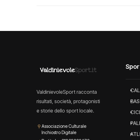
Spor
CAL
ValdinievoleSport racconta
risultati, società, protagonisti
BAS
e storie dello sport locale.
CIC
PAL
⚲
Associazione Culturale
Inchiostro Digitale
ATL