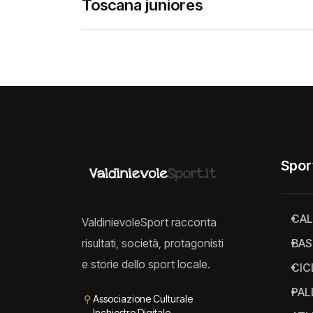
Toscana juniores
Spor
CAL
ValdinievoleSport racconta
risultati, società, protagonisti
BAS
e storie dello sport locale.
CIC
PAL
⚲
Associazione Culturale
Inchiostro Digitale