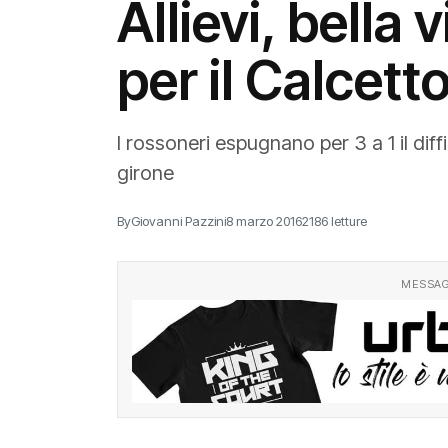
Allievi, bella 
per il Calcett
I rossoneri espugnano per 3 a 1 il dif
girone
By
Giovanni Pazzini
8 marzo 2016
2186 letture
MESSAG