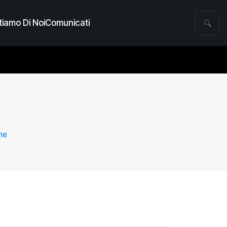
iamo Di Noi
Comunicati
🔍
eme