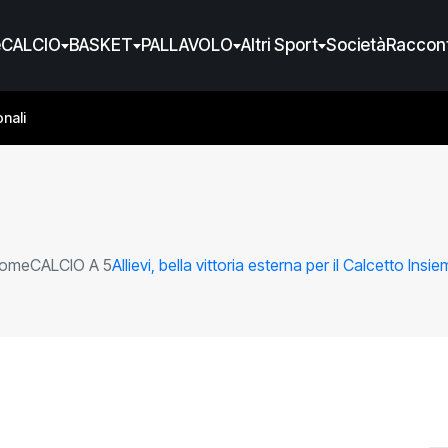
e
CALCIO
BASKET
PALLAVOLO
Altri Sport
Società
Raccont
nali
ome
CALCIO A 5
Allievi, bella vittoria esterna per il Calcetto Insi