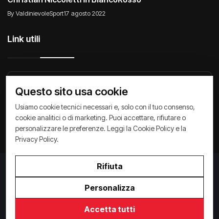
By ValdinievoleSport
17 agosto 2022
Link utili
Raccontiamo di Noi
Comunicati
Società
Questo sito usa cookie
Privacy Policy
Cookie Policy
Archivio News
Usiamo cookie tecnici necessari e, solo con il tuo consenso,
cookie analitici o di marketing. Puoi accettare, rifiutare o
personalizzare le preferenze. Leggi la
Cookie Policy
e la
Privacy Policy
.
Rifiuta
Privacy Policy
/
Cookie Policy
Copyright ©
2026
ValdinievoleSport.it - powered by
Personalizza
Paralleloweb
Invio comunicati
Accetta tutti