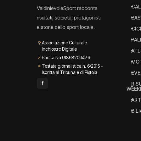
CAL
ValdinievoleSport racconta
risultati, società, protagonisti
BAS
e storie dello sport locale.
CIC
PAL
⚲
Associazione Culturale
Inchiostro Digitale
ATL
✓
Partita Iva 01868200476
MO
✶
Testata giornalistica n. 6/2015 -
Iscritta al Tribunale di Pistoia
EVE
f
RIS
WEEK
ART
BIL