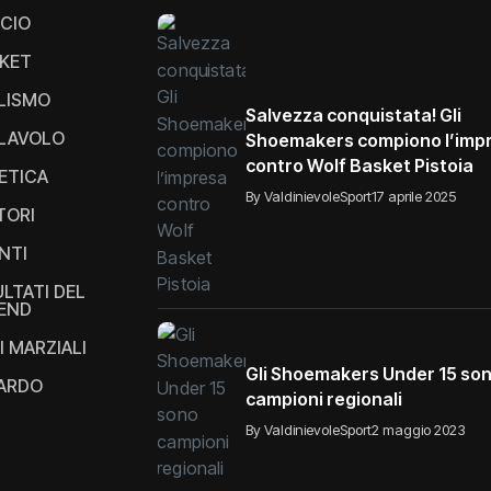
CIO
KET
LISMO
Salvezza conquistata! Gli
LAVOLO
Shoemakers compiono l’imp
contro Wolf Basket Pistoia
ETICA
By ValdinievoleSport
17 aprile 2025
TORI
NTI
ULTATI DEL
END
I MARZIALI
Gli Shoemakers Under 15 so
IARDO
campioni regionali
By ValdinievoleSport
2 maggio 2023