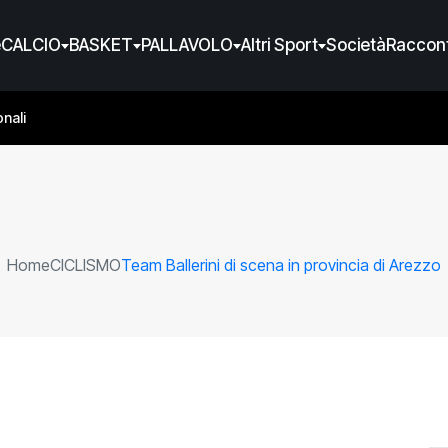
e
CALCIO
BASKET
PALLAVOLO
Altri Sport
Società
Raccont
nali
Home
CICLISMO
Team Ballerini di scena in provincia di Arezzo