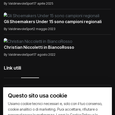
By ValdinievoleSport
17 aprile 2025
Gli Shoemakers Under 15 sono campioni regionali
By ValdinievoleSport
2 maggio 2023
Christian Niccoletti in BiancoRosso
By ValdinievoleSport
17 agosto 2022
Link utili
Raccontiamo di Noi
Comunicati
Società
Questo sito usa cookie
Privacy Policy
Cookie Policy
Archivio News
Usiamo cookie tecnici necessari e, solo con il tuo consenso,
cookie analitici o di marketing. Puoi accettare, rifiutare o
personalizzare le preferenze. Leggi la
Cookie Policy
e la