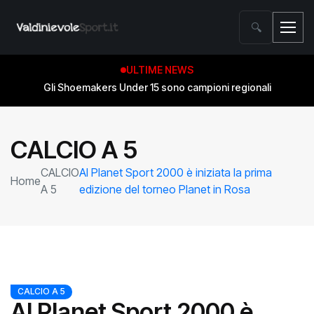
🔍
ULTIME NEWS
Gli Shoemakers Under 15 sono campioni regionali
CALCIO A 5
CALCIO
Al Planet Sport 2000 è iniziata la prima
Home
A 5
edizione del torneo Planet in Rosa
CALCIO A 5
Al Planet Sport 2000 è