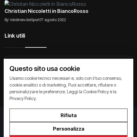
Christian Niccoletti in BiancoRosso
By ValdinievoleSport
17 agosto 2022
Link utili
Raccontiamo di Noi
Comunicati
Società
Questo sito usa cookie
Privacy Policy
Cookie Policy
Archivio News
Usiamo cookie tecnici necessari e, solo con il tuo consenso,
cookie analitici o di marketing. Puoi accettare, rifiutare o
personalizzare le preferenze. Leggi la
Cookie Policy
e la
Privacy Policy
.
Rifiuta
Privacy Policy
/
Cookie Policy
Copyright ©
2026
ValdinievoleSport.it - powered by
Personalizza
Paralleloweb