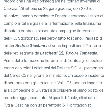
record che li ha visti primeggiare nel torneo invernale di
Capraia (28 vittorie su 28 gare giocate, con 276 reti
all'attivo), hanno completato l'opera centrando il titolo di
campioni italiani grazie all'affermazione nella finalissima
disputata contro la blasonata compagine fiorentina
dell'F.C. Sgorgonzo. Nel derby tutto toscano, i ragazzi di
mister
Andrea Giustarini
si sono imposti per 4-2 in virtù
delle reti segnate da
Laschetti
(2),
Turcu
e
Tomasulo
.
Prima della formazione fiorentina, di fronte agli empolesi
erano capitolati i calabresi del Deliese S.G. e i piemontesi
del Ceres C5 nel girone eliminatorio. Un piccolo incidente
di percorso con gli emiliani del Valle C5, non ha impedito
alla compagine di Giustarini di chiudere al primo posto del
proprio raggruppamento. Ai quarti di finale, eliminato il
Futsal Cascina con un perentorio 6-1 (protagonisti