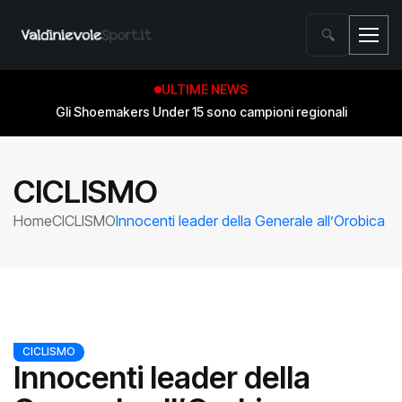
🔍
ULTIME NEWS
Gli Shoemakers Under 15 sono campioni regionali
CICLISMO
Home
CICLISMO
Innocenti leader della Generale all’Orobica
CICLISMO
Innocenti leader della