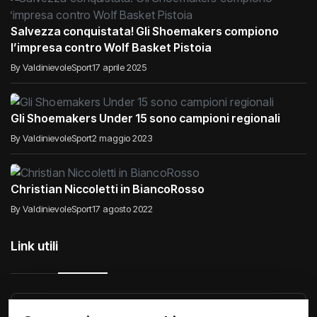
Salvezza conquistata! Gli Shoemakers compiono
l’impresa contro Wolf Basket Pistoia
By ValdinievoleSport
17 aprile 2025
Gli Shoemakers Under 15 sono campioni regionali
By ValdinievoleSport
2 maggio 2023
Christian Niccoletti in BiancoRosso
By ValdinievoleSport
17 agosto 2022
Link utili
Raccontiamo di Noi
Comunicati
Società