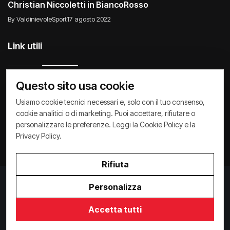
Christian Niccoletti in BiancoRosso
By ValdinievoleSport
17 agosto 2022
Link utili
Questo sito usa cookie
Raccontiamo di Noi
Comunicati
Società
Usiamo cookie tecnici necessari e, solo con il tuo consenso,
cookie analitici o di marketing. Puoi accettare, rifiutare o
Privacy Policy
Cookie Policy
Archivio News
personalizzare le preferenze. Leggi la
Cookie Policy
e la
Privacy Policy
.
Rifiuta
Privacy Policy
/
Cookie Policy
Personalizza
Copyright ©
2026
ValdinievoleSport.it - powered by
Paralleloweb
Accetta tutti
Invio comunicati