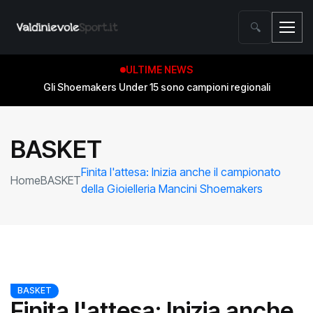
🔍
ULTIME NEWS
Gli Shoemakers Under 15 sono campioni regionali
BASKET
Finita l'attesa: Inizia anche il campionato
Home
BASKET
della Gioielleria Mancini Shoemakers
BASKET
Finita l'attesa: Inizia anche