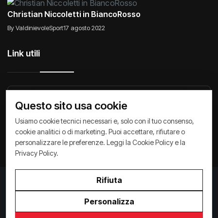
Christian Niccoletti in BiancoRosso
By ValdinievoleSport
17 agosto 2022
Link utili
Raccontiamo di Noi
Comunicati
Società
Questo sito usa cookie
Privacy Policy
Cookie Policy
Archivio News
Usiamo cookie tecnici necessari e, solo con il tuo consenso,
cookie analitici o di marketing. Puoi accettare, rifiutare o
personalizzare le preferenze. Leggi la
Cookie Policy
e la
Privacy Policy
.
Rifiuta
Privacy Policy
/
Cookie Policy
Copyright ©
2026
ValdinievoleSport.it - powered by
Personalizza
Paralleloweb