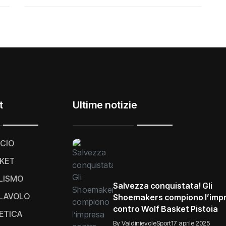
t
Ultime notizie
CIO
KET
LISMO
Salvezza conquistata! Gli
LAVOLO
Shoemakers compiono l’imp
contro Wolf Basket Pistoia
ETICA
By ValdinievoleSport
17 aprile 2025