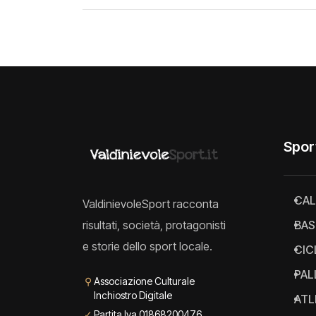
Spor
CAL
ValdinievoleSport racconta
risultati, società, protagonisti
BAS
e storie dello sport locale.
CIC
PAL
⚲
Associazione Culturale
Inchiostro Digitale
ATL
✓
Partita Iva 01868200476