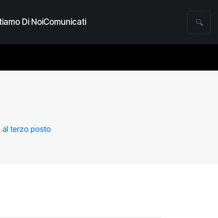
iamo Di Noi
Comunicati
🔍
e al terzo posto