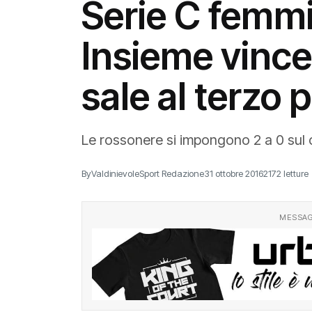
Serie C femmin
Insieme vince 
sale al terzo 
Le rossonere si impongono 2 a 0 sul 
By
ValdinievoleSport Redazione
31 ottobre 2016
2172 letture
MESSAG