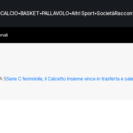
e
CALCIO
BASKET
PALLAVOLO
Altri Sport
Società
Raccont
nali
A 5
Serie C femminile, il Calcetto Insieme vince in trasferta e sal