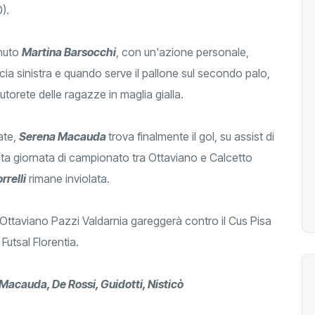
0).
inuto
Martina Barsocchi
, con un'azione personale,
scia sinistra e quando serve il pallone sul secondo palo,
utorete delle ragazze in maglia gialla.
ate,
Serena Macauda
trova finalmente il gol, su assist di
inta giornata di campionato tra Ottaviano e Calcetto
rrelli
rimane inviolata.
taviano Pazzi Valdarnia gareggerà contro il Cus Pisa
 Futsal Florentia.
, Macauda, De Rossi, Guidotti, Nisticò