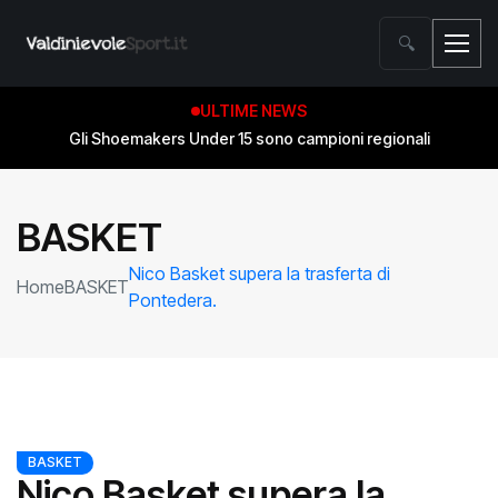
🔍
ULTIME NEWS
Gli Shoemakers Under 15 sono campioni regionali
BASKET
Nico Basket supera la trasferta di
Home
BASKET
Pontedera.
BASKET
Nico Basket supera la