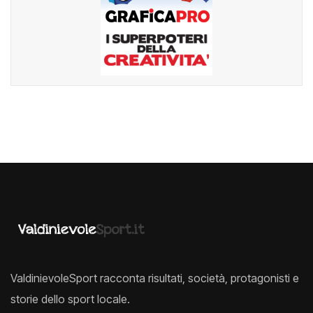
ValdinievoleSport racconta risultati, società, protagonisti e
storie dello sport locale.