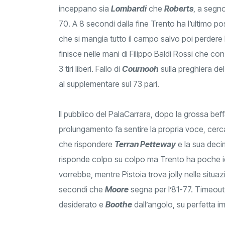
inceppano sia
Lombardi
che
Roberts
, a segno
70. A 8 secondi dalla fine Trento ha l’ultimo po
che si mangia tutto il campo salvo poi perdere l
finisce nelle mani di Filippo Baldi Rossi che con
3 tiri liberi. Fallo di
Cournooh
sulla preghiera del
al supplementare sul 73 pari.
Il pubblico del PalaCarrara, dopo la grossa beffa
prolungamento fa sentire la propria voce, cerca
che rispondere
Terran Petteway
e la sua deci
risponde colpo su colpo ma Trento ha poche id
vorrebbe, mentre Pistoia trova jolly nelle situaz
secondi che
Moore
segna per l’81-77. Timeout 
desiderato e
Boothe
dall’angolo, su perfetta 