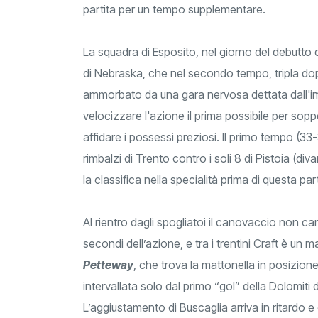
partita per un tempo supplementare.
La squadra di Esposito, nel giorno del debutto 
di Nebraska, che nel secondo tempo, tripla dop
ammorbato da una gara nervosa dettata dall'imp
velocizzare l'azione il prima possibile per so
affidare i possessi preziosi. Il primo tempo (33
rimbalzi di Trento contro i soli 8 di Pistoia (d
la classifica nella specialità prima di questa part
Al rientro dagli spogliatoi il canovaccio non c
secondi dell’azione, e tra i trentini Craft è un ma
Petteway
, che trova la mattonella in posizione d
intervallata solo dal primo “gol” della Dolomiti 
L’aggiustamento di Buscaglia arriva in ritardo e