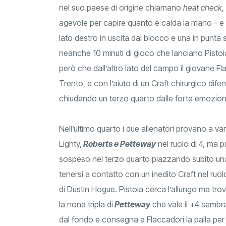
nel suo paese di origine chiamano
heat check
,
agevole per capire quanto è calda la mano - e
lato destro in uscita dal blocco e una in punta 
neanche 10 minuti di gioco che lanciano Pistoia
però che dall’altro lato del campo il giovane Fla
Trento, e con l’aiuto di un Craft chirurgico di
chiudendo un terzo quarto dalle forte emozioni
Nell’ultimo quarto i due allenatori provano a va
Lighty,
Roberts e Petteway
nel ruolo di 4, ma p
sospeso nel terzo quarto piazzando subito una t
tenersi a contatto con un inedito Craft nel ruol
di Dustin Hogue. Pistoia cerca l’allungo ma tro
la nona tripla di
Petteway
che vale il +4 sembra
dal fondo e consegna a Flaccadori la palla per 