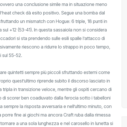
 ovvero una conclusione simile ma in situazione meno
 l’heat check dà esito positivo. Segue una bomba dal
sfruttando un mismatch con Hogue: 6 triple, 18 punti in
 sul +12 (53-41). In questa sassaiola non si considera
ccadori si sta prendendo sulle esili spalle l’attacco di
fensivamente riescono a ridurre lo strappo in poco tempo,
 sul 55-52.
rare quintetti sempre più piccoli sfruttando esterni come
roprio quest’ultimo riprende subito il discorso lasciato in
ripla in transizione veloce, mentre gli ospiti cercano di
o di scorer ben coadiuvato dalla ferocia sotto i tabelloni
va sempre la risposta avversaria e nell’ultimo minuto, con
 porre fine ai giochi ma ancora Craft ruba dalla rimessa
tornare a una sola lunghezza e nel carosello in lunetta si