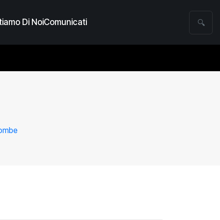
iamo Di Noi
Comunicati
🔍
bombe