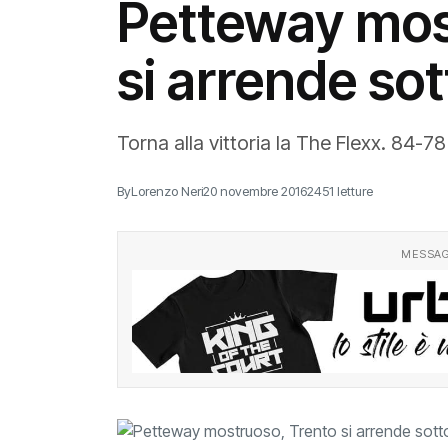
Petteway mos
si arrende so
Torna alla vittoria la The Flexx. 84-7
By
Lorenzo Neri
20 novembre 2016
2451 letture
MESSAG