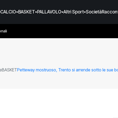
e
CALCIO
BASKET
PALLAVOLO
Altri Sport
Società
Raccont
nali
e
BASKET
Petteway mostruoso, Trento si arrende sotto le sue 