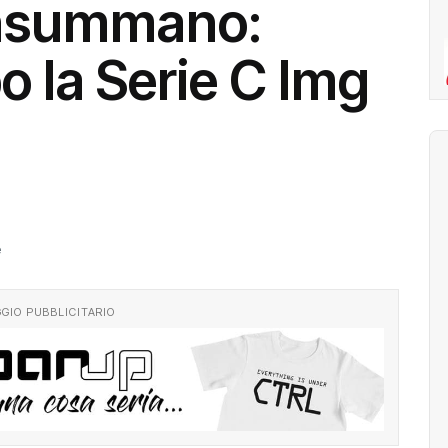
onsummano:
o la Serie C Img
e
GIO PUBBLICITARIO