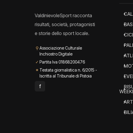
CAL
ValdinievoleSport racconta
risultati, società, protagonisti
BAS
e storie dello sport locale.
CIC
PAL
⚲
Associazione Culturale
Inchiostro Digitale
ATL
✓
Partita Iva 01868200476
MO
✶
Testata giornalistica n. 6/2015 -
Iscritta al Tribunale di Pistoia
EVE
f
RIS
WEEK
ART
BIL