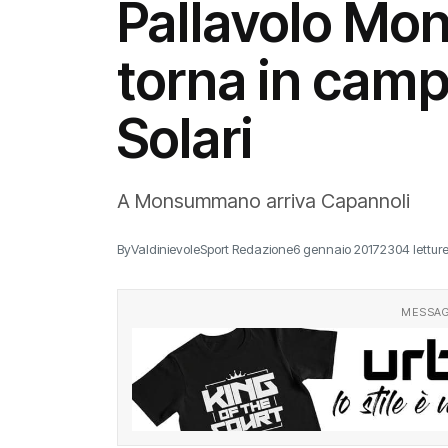
Pallavolo M
torna in camp
Solari
A Monsummano arriva Capannoli
By
ValdinievoleSport Redazione
6 gennaio 2017
2304 lettur
MESSAG