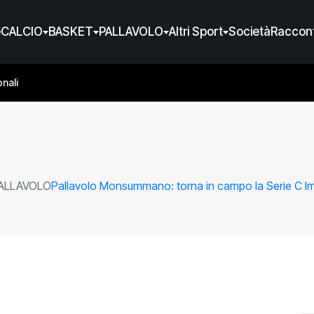
e
CALCIO
BASKET
PALLAVOLO
Altri Sport
Società
Raccont
nali
ALLAVOLO
Pallavolo Monsummano: torna in campo la Serie C Im