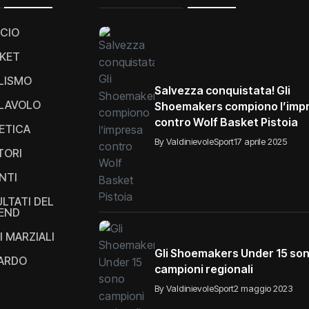
CIO
KET
LISMO
Salvezza conquistata! Gli
LAVOLO
Shoemakers compiono l’imp
contro Wolf Basket Pistoia
ETICA
By ValdinievoleSport
17 aprile 2025
TORI
NTI
ULTATI DEL
END
I MARZIALI
Gli Shoemakers Under 15 so
IARDO
campioni regionali
By ValdinievoleSport
2 maggio 2023