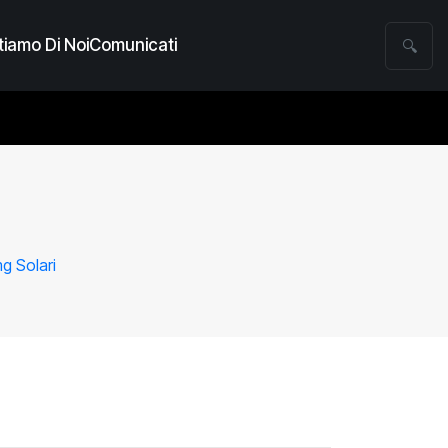
iamo Di Noi
Comunicati
🔍
g Solari