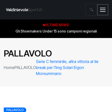
🔍
ULTIME NEWS
Gli Shoemakers Under 15 sono campioni regionali
PALLAVOLO
Serie C femminile, altra vittoria al tie
Home
PALLAVOLO
break per l'lmg Solari Ergon
Monsummano
PALLAVOLO