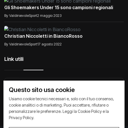
Gli Shoemakers Under 15 sono campioni regionali
By ValdinievoleSport
2 maggio 2023
Christian Niccoletti in BiancoRosso
By ValdinievoleSport
17 agosto 2022
Link utili
Raccontiamo di Noi
Comunicati
Società
Questo sito usa cookie
Privacy Policy
Cookie Policy
Archivio News
Usiamo cookie tecnici necessari e, solo con il tuo consenso,
cookie analitici o di marketing. Puoi accettare, rifiutare o
personalizzare le preferenze. Leggi la
Cookie Policy
e la
Privacy Policy
.