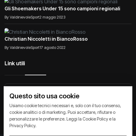
Gli Shoemakers Under 15 sono campioni regionali
By ValdinievoleSport
2 maggio 2023
Christian Niccoletti in BiancoRosso
By ValdinievoleSport
17 agosto 2022
Link utili
Raccontiamo di Noi
Comunicati
Società
Questo sito usa cookie
Privacy Policy
Cookie Policy
Archivio News
Usiamo cookie tecnici necessari e, solo con il tuo consenso,
cookie analitici o di marketing. Puoi accettare, rifiutare o
personalizzare le preferenze. Leggi la
Cookie Policy
e la
Privacy Policy
.