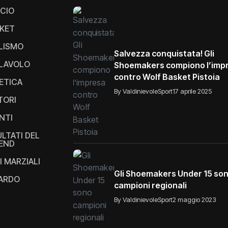
CIO
KET
LISMO
Salvezza conquistata! Gli
LAVOLO
Shoemakers compiono l’imp
contro Wolf Basket Pistoia
ETICA
By ValdinievoleSport
17 aprile 2025
TORI
NTI
ULTATI DEL
END
I MARZIALI
Gli Shoemakers Under 15 so
IARDO
campioni regionali
By ValdinievoleSport
2 maggio 2023