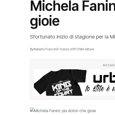
Michela Fanini
gioie
Sfortunato inizio di stagione per la M
By
Roberto Francini
7 marzo 2017
3184 letture
MESSAG