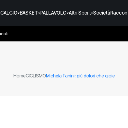
e
CALCIO
BASKET
PALLAVOLO
Altri Sport
Società
Raccont
nali
Home
CICLISMO
Michela Fanini: più dolori che gioie