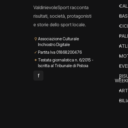
CAL
ValdinievoleSport racconta
risultati, società, protagonisti
BAS
e storie dello sport locale.
CIC
PAL
⚲
Associazione Culturale
Inchiostro Digitale
ATL
✓
Partita Iva 01868200476
MO
✶
Testata giornalistica n. 6/2015 -
Iscritta al Tribunale di Pistoia
EVE
f
RIS
WEEK
ART
BIL