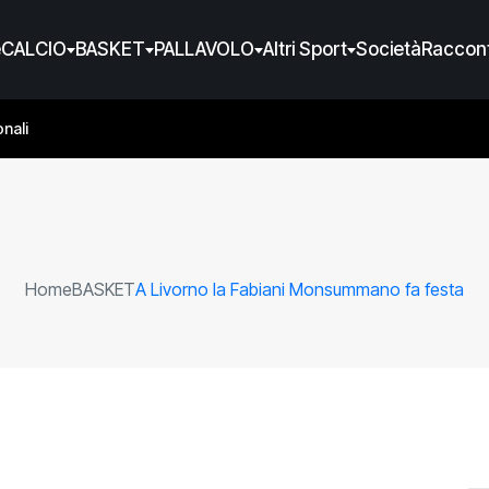
e
CALCIO
BASKET
PALLAVOLO
Altri Sport
Società
Raccont
nali
Home
BASKET
A Livorno la Fabiani Monsummano fa festa