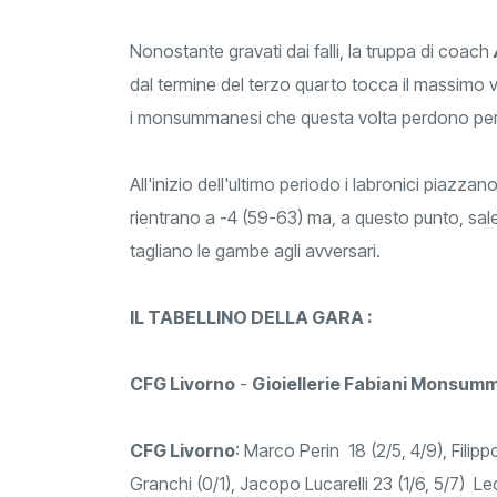
Nonostante gravati dai falli, la truppa di coach
dal termine del terzo quarto tocca il massimo 
i monsummanesi che questa volta perdono per
All'inizio dell'ultimo periodo i labronici piazzan
rientrano a -4 (59-63) ma, a questo punto, sal
tagliano le gambe agli avversari.
IL TABELLINO DELLA GARA :
CFG Livorno
-
Gioiellerie Fabiani Monsum
CFG Livorno
: Marco Perin 18 (2/5, 4/9), Filipp
Granchi (0/1), Jacopo Lucarelli 23 (1/6, 5/7) Le