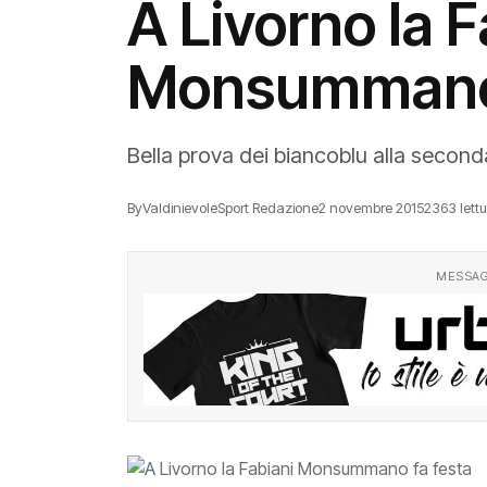
A Livorno la F
Monsummano 
Bella prova dei biancoblu alla second
By
ValdinievoleSport Redazione
2 novembre 2015
2363 lettu
MESSAG