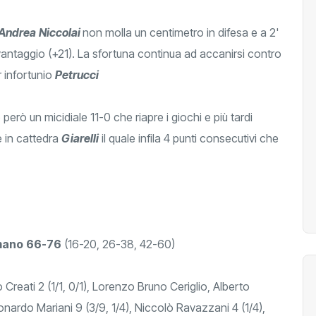
Andrea
Niccolai
non molla un centimetro in difesa e a 2'
vantaggio (+21). La sfortuna continua ad accanirsi contro
 infortunio
Petrucci
o però un micidiale 11-0 che riapre i giochi e più tardi
e in cattedra
Giarelli
il quale infila 4 punti consecutivi che
mano
66-76
(16-20, 26-38, 42-60)
o Creati 2 (1/1, 0/1), Lorenzo Bruno Ceriglio, Alberto
onardo Mariani 9 (3/9, 1/4), Niccolò Ravazzani 4 (1/4),