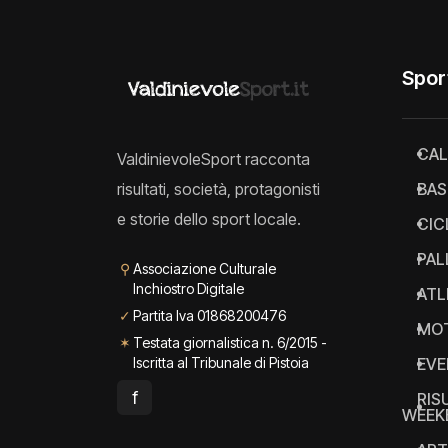
Spor
CAL
ValdinievoleSport racconta
risultati, società, protagonisti
BAS
e storie dello sport locale.
CIC
PAL
⚲
Associazione Culturale
Inchiostro Digitale
ATL
✓
Partita Iva 01868200476
MO
✶
Testata giornalistica n. 6/2015 -
Iscritta al Tribunale di Pistoia
EVE
f
RIS
WEEK