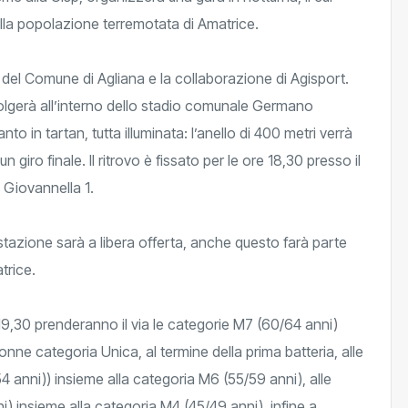
alla popolazione terremotata di Amatrice.
o del Comune di Agliana e la collaborazione di Agisport.
olgerà all’interno dello stadio comunale Germano
anto in tartan, tutta illuminata: l’anello di 400 metri verrà
 giro finale. Il ritrovo è fissato per le ore 18,30 presso il
 Giovannella 1.
estazione sarà a libera offerta, anche questo farà parte
trice.
19,30 prenderanno il via le categorie M7 (60/64 anni)
onne categoria Unica, al termine della prima batteria, alle
4 anni)) insieme alla categoria M6 (55/59 anni), alle
i) insieme alla categoria M4 (45/49 anni), infine a