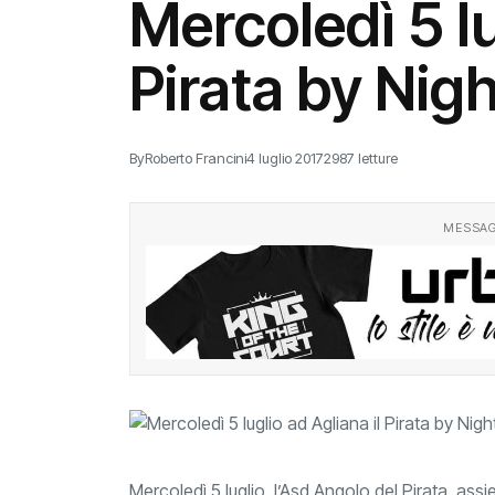
Mercoledì 5 lu
Pirata by Nig
By
Roberto Francini
4 luglio 2017
2987 letture
MESSAG
Mercoledì 5 luglio, l’Asd Angolo del Pirata, assi