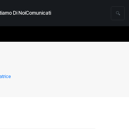
iamo Di Noi
Comunicati
🔍
atrice