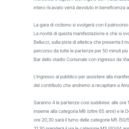
intero ricavato verrà devoluto in beneficenza 
La gara di ciclismo si svolgerà con il patrocini
La novità di questa manifestazione è che si sv
Bellucci, sulla pista di atletica che presenta il m
percorso da tutte le partenze per 50 minuti più un
Bar dello stadio Comunale con ingresso da Via
L’ingresso al pubblico per assistere alla manif
del contributo che andremo a recapitare a Ama
Saranno 4 le partenze così suddivise: alle ore 
insieme alla categoria M8 (oltre 65 anni) e le D
ore 20,30 sarà il turno delle categorie M5 (50/5
21,30 prenderà il via le categorie M3 (40/44 ann