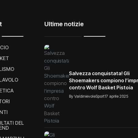
t
Ultime notizie
CIO
KET
LISMO
Salvezza conquistata! Gli
LAVOLO
Shoemakers compiono l’imp
contro Wolf Basket Pistoia
ETICA
By ValdinievoleSport
17 aprile 2025
TORI
NTI
ULTATI DEL
END