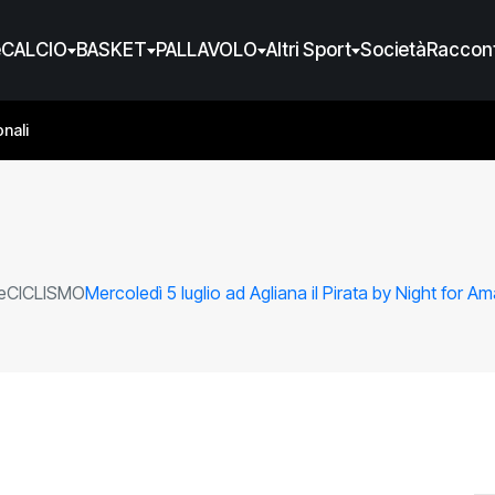
e
CALCIO
BASKET
PALLAVOLO
Altri Sport
Società
Raccont
nali
e
CICLISMO
Mercoledì 5 luglio ad Agliana il Pirata by Night for Am