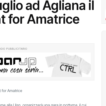
glio ad Agliana il
ht for Amatrice
GIO PUBBLICITARIO
eme alla Uisp, organizzerà una gara in notturna, il cui