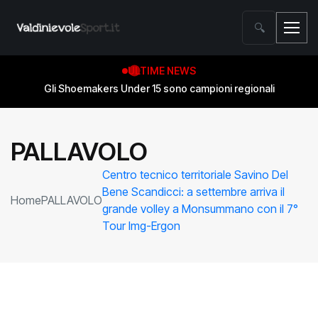
🔍
ULTIME NEWS
Gli Shoemakers Under 15 sono campioni regionali
PALLAVOLO
Centro tecnico territoriale Savino Del
Bene Scandicci: a settembre arriva il
Home
PALLAVOLO
grande volley a Monsummano con il 7°
Tour Img-Ergon