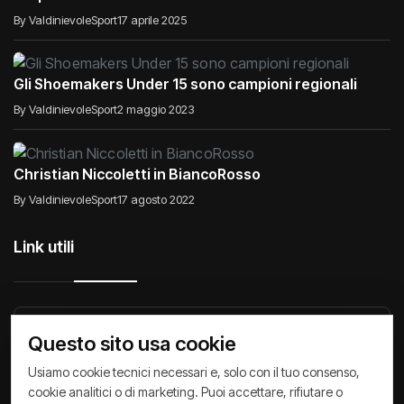
By ValdinievoleSport
17 aprile 2025
Gli Shoemakers Under 15 sono campioni regionali
By ValdinievoleSport
2 maggio 2023
Christian Niccoletti in BiancoRosso
By ValdinievoleSport
17 agosto 2022
Link utili
Raccontiamo di Noi
Comunicati
Società
Questo sito usa cookie
Privacy Policy
Cookie Policy
Archivio News
Usiamo cookie tecnici necessari e, solo con il tuo consenso,
cookie analitici o di marketing. Puoi accettare, rifiutare o