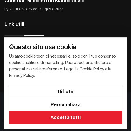
Christian Niccoletti in BiancoRosso
By ValdinievoleSport
17 agosto 2022
Link utili
Questo sito usa cookie
Usiamo cookie tecnici necessari e, solo con il tuo consenso,
Raccontiamo di Noi
Comunicati
Società
cookie analitici o di marketing. Puoi accettare, rifiutare o
personalizzare le preferenze. Leggi la
Cookie Policy
e la
Privacy Policy
Cookie Policy
Archivio News
Privacy Policy
.
Rifiuta
Personalizza
Privacy Policy
/
Cookie Policy
Accetta tutti
Copyright ©
2026
ValdinievoleSport.it - powered by
Paralleloweb