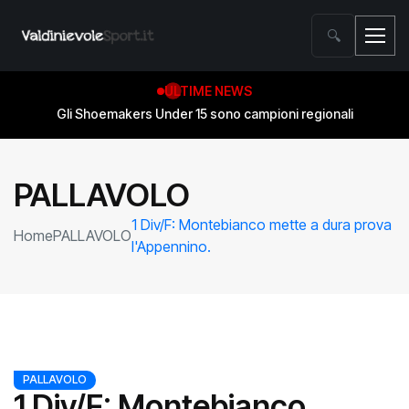
🔍
ULTIME NEWS
Gli Shoemakers Under 15 sono campioni regionali
PALLAVOLO
1 Div/F: Montebianco mette a dura prova
Home
PALLAVOLO
l'Appennino.
PALLAVOLO