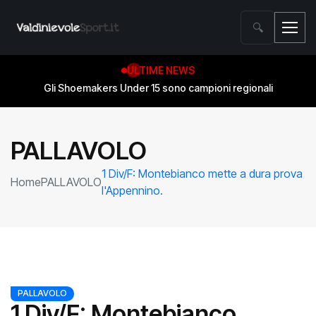
🔍
ULTIME NEWS
Gli Shoemakers Under 15 sono campioni regionali
contro Wolf Basket Pistoia
Salvezza conquistata! Gli Shoemakers compiono l’impresa
PALLAVOLO
1 Div/F: Montebianco mette a dura prova
Home
PALLAVOLO
l'Appennino.
PALLAVOLO