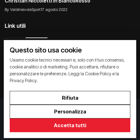
Christian Niccoletti in BiancoRosso
By ValdinievoleSport
17 agosto 2022
Link utili
Questo sito usa cookie
Usiamo cookie tecnici necessari e, solo con il tuo consenso,
Raccontiamo di Noi
Comunicati
Società
cookie analitici o di marketing. Puoi accettare, rifiutare o
personalizzare le preferenze. Leggi la
Cookie Policy
e la
Privacy Policy
Cookie Policy
Archivio News
Privacy Policy
.
Rifiuta
Personalizza
Privacy Policy
/
Cookie Policy
Accetta tutti
Copyright ©
2026
ValdinievoleSport.it - powered by
Paralleloweb