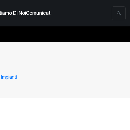
iamo Di Noi
Comunicati
🔍
 Impianti