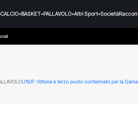
e
CALCIO
BASKET
PALLAVOLO
Altri Sport
Società
Raccont
nali
ALLAVOLO
U16/F: Vittoria e terzo posto confermato per la Gama