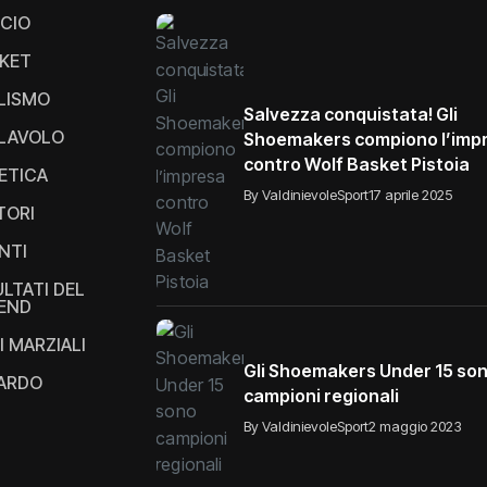
CIO
KET
LISMO
Salvezza conquistata! Gli
LAVOLO
Shoemakers compiono l’imp
contro Wolf Basket Pistoia
ETICA
By ValdinievoleSport
17 aprile 2025
TORI
NTI
ULTATI DEL
END
I MARZIALI
Gli Shoemakers Under 15 so
IARDO
campioni regionali
By ValdinievoleSport
2 maggio 2023