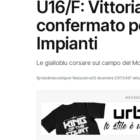
U16/F: Vittori
confermato p
Impianti
Le gialloblu corsare sul campo del 
By
ValdinievoleSport Redazione
29 dicembre 2017
2497 lett
MESSAG