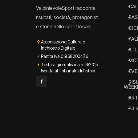
CAL
ValdinievoleSport racconta
risultati, società, protagonisti
BAS
e storie dello sport locale.
CIC
PAL
⚲
Associazione Culturale
Inchiostro Digitale
ATL
✓
Partita Iva 01868200476
MO
✶
Testata giornalistica n. 6/2015 -
Iscritta al Tribunale di Pistoia
EVE
f
RIS
WEEK
ART
BIL