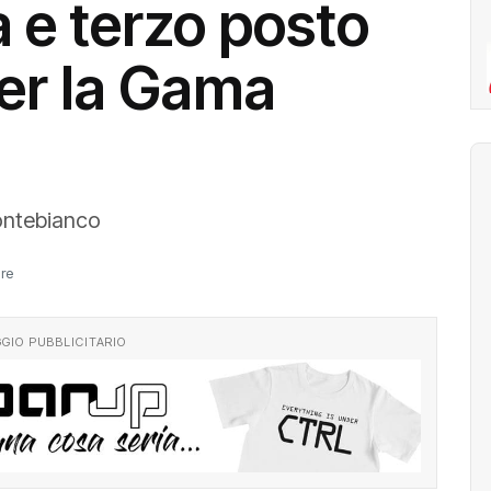
a e terzo posto
er la Gama
Montebianco
ure
GIO PUBBLICITARIO