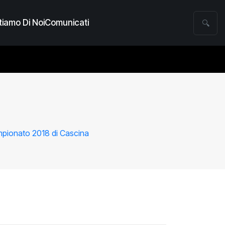
iamo Di Noi
Comunicati
🔍
ampionato 2018 di Cascina