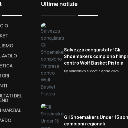
t
Ultime notizie
CIO
KET
LISMO
Salvezza conquistata! Gli
LAVOLO
Shoemakers compiono l’imp
contro Wolf Basket Pistoia
ETICA
By ValdinievoleSport
17 aprile 2025
TORI
NTI
ULTATI DEL
END
I MARZIALI
Gli Shoemakers Under 15 so
IARDO
campioni regionali