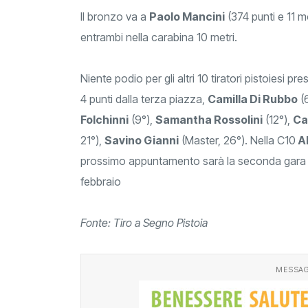
Il bronzo va a
Paolo Mancini
(374 punti e 11 
entrambi nella carabina 10 metri.
Niente podio per gli altri 10 tiratori pistoiesi p
4 punti dalla terza piazza,
Camilla Di Rubbo
(
Folchinni
(9°),
Samantha Rossolini
(12°),
Ca
21°),
Savino Gianni
(Master, 26°). Nella C10
Al
prossimo appuntamento sarà la seconda gara r
febbraio
Fonte: Tiro a Segno Pistoia
MESSAG