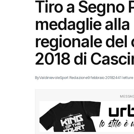
Tiro a Segno P
medaglie alla
regionale del
2018 di Casci
By
ValdinievoleSport Redazione
9 febbraio 2018
2441 letture
MESSAG