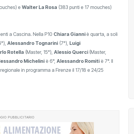
mouches) e
Walter La Rosa
(383 punti e 17 mouches)
resenti a Cascina. Nella P10
Chiara Gianni
è quarta, a soli
6°),
Alessandro Tognarini
(7°),
Luigi
rlo Rotella
(Master, 15°),
Alessio Querci
(Master,
essandro Michelini
è 6°,
Alessandro Romiti
è 7°. Il
egionale in programma a Firenze il 17/18 e 24/25
GIO PUBBLICITARIO