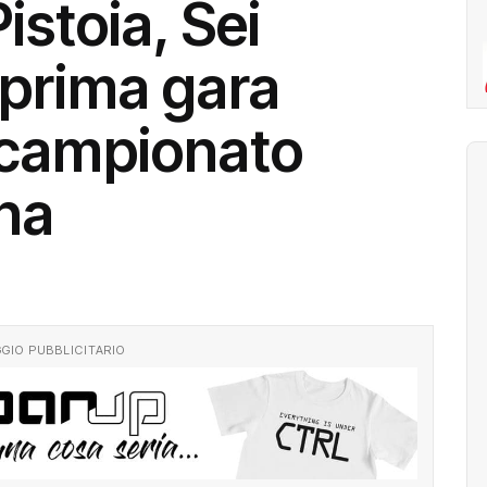
istoia, Sei
 prima gara
 campionato
na
GIO PUBBLICITARIO