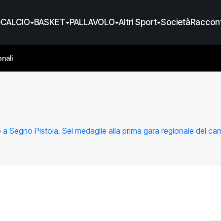
e
CALCIO
BASKET
PALLAVOLO
Altri Sport
Società
Raccont
nali
o a Segno Pistoia, Sei medaglie alla prima gara regionale del c