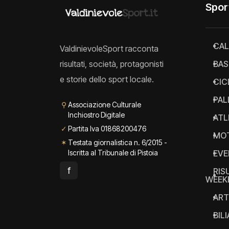
Spor
CAL
ValdinievoleSport racconta
risultati, società, protagonisti
BAS
e storie dello sport locale.
CIC
PAL
⚲
Associazione Culturale
Inchiostro Digitale
ATL
✓
Partita Iva 01868200476
MO
✶
Testata giornalistica n. 6/2015 -
Iscritta al Tribunale di Pistoia
EVE
f
RIS
WEEK
ART
BIL