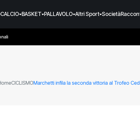
e
CALCIO
BASKET
PALLAVOLO
Altri Sport
Società
Raccont
nali
Home
CICLISMO
Marchetti infila la seconda vittoria al Trofeo Ce