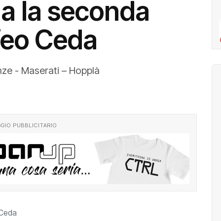
la la seconda
ofeo Ceda
nze - Maserati – Hopplà
GIO PUBBLICITARIO