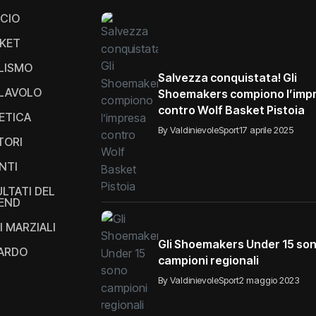
CIO
KET
LISMO
Salvezza conquistata! Gli
LAVOLO
Shoemakers compiono l’imp
contro Wolf Basket Pistoia
ETICA
By ValdinievoleSport
17 aprile 2025
TORI
NTI
ULTATI DEL
END
I MARZIALI
Gli Shoemakers Under 15 so
IARDO
campioni regionali
By ValdinievoleSport
2 maggio 2023