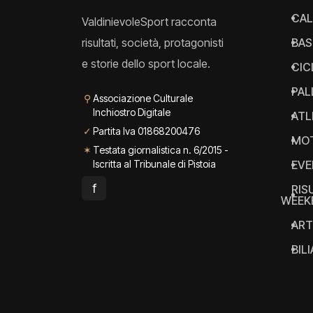
CAL
ValdinievoleSport racconta
risultati, società, protagonisti
BAS
e storie dello sport locale.
CIC
PAL
⚲
Associazione Culturale
Inchiostro Digitale
ATL
✓
Partita Iva 01868200476
MO
✶
Testata giornalistica n. 6/2015 -
Iscritta al Tribunale di Pistoia
EVE
f
RIS
WEEK
ART
BIL