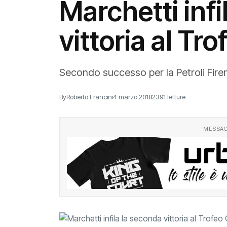
Marchetti infi
vittoria al Tr
Secondo successo per la Petroli Fire
By
Roberto Francini
4 marzo 2018
2391 letture
MESSAG