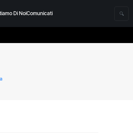
iamo Di Noi
Comunicati
🔍
da