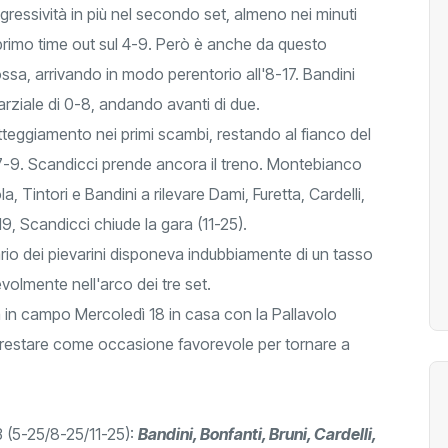
ressività in più nel secondo set, almeno nei minuti
 primo time out sul 4-9. Però è anche da questo
sa, arrivando in modo perentorio all'8-17. Bandini
rziale di 0-8, andando avanti di due.
teggiamento nei primi scambi, restando al fianco del
 7-9. Scandicci prende ancora il treno. Montebianco
a, Tintori e Bandini a rilevare Dami, Furetta, Cardelli,
19, Scandicci chiude la gara (11-25).
rio dei pievarini disponeva indubbiamente di un tasso
olmente nell'arco dei tre set.
 in campo Mercoledì 18 in casa con la Pallavolo
 prestare come occasione favorevole per tornare a
 (5-25/8-25/11-25):
Bandini, Bonfanti, Bruni, Cardelli,