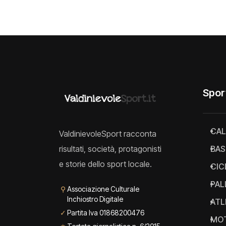
Spor
CAL
ValdinievoleSport racconta
risultati, società, protagonisti
BAS
e storie dello sport locale.
CIC
PAL
⚲
Associazione Culturale
Inchiostro Digitale
ATL
✓
Partita Iva 01868200476
MO