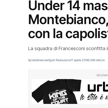
Under 14 mas
Montebianco,
con la capoli
La squadra di Francesconi sconfitta in
By
ValdinievoleSport Redazione
11 aprile 2018
2366 letture
MESSAG