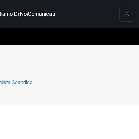
iamo Di Noi
Comunicati
🔍
lista Scandicci