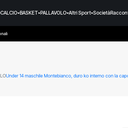
e
CALCIO
BASKET
PALLAVOLO
Altri Sport
Società
Raccont
nali
OLO
Under 14 maschile Montebianco, duro ko interno con la capo