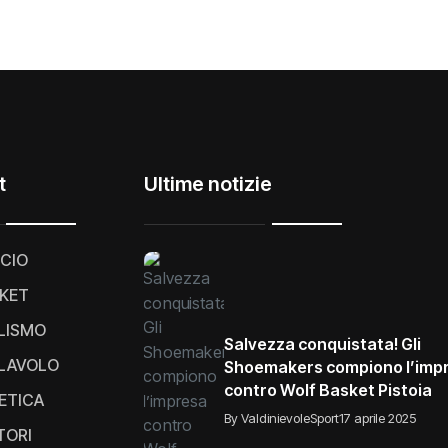
t
Ultime notizie
CIO
KET
LISMO
Salvezza conquistata! Gli
LAVOLO
Shoemakers compiono l’imp
contro Wolf Basket Pistoia
ETICA
By ValdinievoleSport
17 aprile 2025
TORI