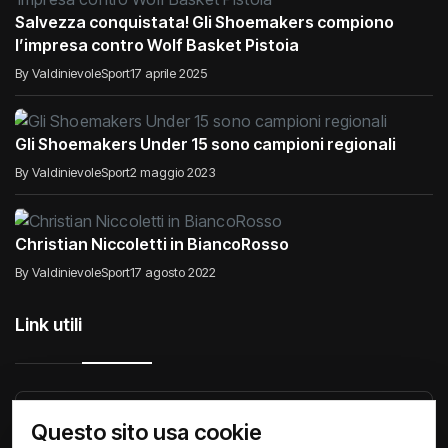
Salvezza conquistata! Gli Shoemakers compiono
l’impresa contro Wolf Basket Pistoia
By ValdinievoleSport
17 aprile 2025
Gli Shoemakers Under 15 sono campioni regionali
By ValdinievoleSport
2 maggio 2023
Christian Niccoletti in BiancoRosso
By ValdinievoleSport
17 agosto 2022
Link utili
Raccontiamo di Noi
Comunicati
Società
Questo sito usa cookie