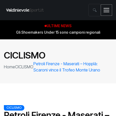
🔍
ULTIME NEWS
Gli Shoemakers Under 15 sono campioni regionali
CICLISMO
Petroli Firenze - Maserati – Hopplà:
Home
CICLISMO
Scaroni vince il Trofeo Monte Urano
CICLISMO
Petroli Firenze - Maserati –