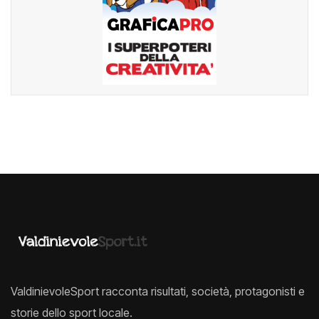
ValdinievoleSport racconta risultati, società, protagonisti e
storie dello sport locale.