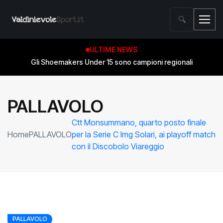
🔍
ULTIME NEWS
Gli Shoemakers Under 15 sono campioni regionali
PALLAVOLO
Ctt Monsummano, quarto posto finale
Home
PALLAVOLO
per la Serie C Img Solari, ai playoff match
con il Discobolo Viareggio
PALLAVOLO