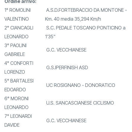
PIERUCCI - Esordienti 2° anno - Casalguidi PT
Ordine arrivo:
1° ROMOLINI
A.S.D.FORTEBRACCIO DA MONTONE -
VALENTINO
Km. 40 media 35,294 Km/h
2° CIANCAGLI
S.C. PEDALE TOSCANO PONTICINO a
LEONARDO
1'35"
3° PAOLINI
G.C. VECCHIANESE
GABRIELE
4° CONFORTI
G.S.IPERFINISH ASD
LORENZO
5° BARTALESI
UC ROSIGNANO - DONORATICO
EDOARDO
6° MORONI
U.S. SANCASCIANESE CICLISMO
LEONARDO
7° LEONARDI
G.C. VECCHIANESE