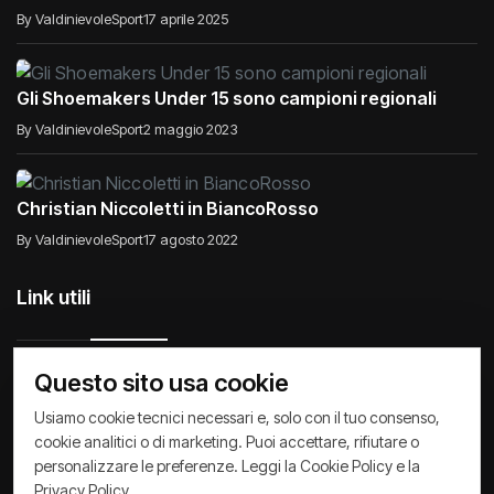
l’impresa contro Wolf Basket Pistoia
By ValdinievoleSport
17 aprile 2025
Gli Shoemakers Under 15 sono campioni regionali
By ValdinievoleSport
2 maggio 2023
Christian Niccoletti in BiancoRosso
By ValdinievoleSport
17 agosto 2022
Link utili
Questo sito usa cookie
Usiamo cookie tecnici necessari e, solo con il tuo consenso,
Raccontiamo di Noi
Comunicati
Società
cookie analitici o di marketing. Puoi accettare, rifiutare o
personalizzare le preferenze. Leggi la
Cookie Policy
e la
Privacy Policy
Cookie Policy
Archivio News
Privacy Policy
.