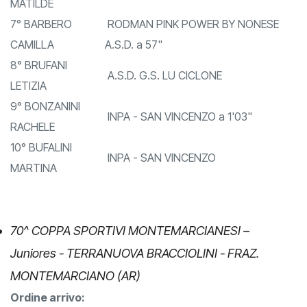
6° MISSIROLI
S.C. FORLIVESE a 45"
MATILDE
7° BARBERO
RODMAN PINK POWER BY NONESE
CAMILLA
A.S.D. a 57"
8° BRUFANI
A.S.D. G.S. LU CICLONE
LETIZIA
9° BONZANINI
INPA - SAN VINCENZO a 1'03"
RACHELE
10° BUFALINI
INPA - SAN VINCENZO
MARTINA
70^ COPPA SPORTIVI MONTEMARCIANESI –
Juniores - TERRANUOVA BRACCIOLINI - FRAZ.
MONTEMARCIANO (AR)