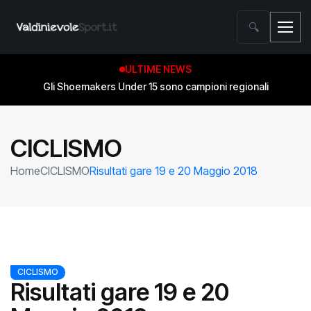
🔍
ULTIME NEWS
Gli Shoemakers Under 15 sono campioni regionali
Salvezza conquistata! Gli Shoemakers compiono l’impresa
contro Wolf Basket Pistoia
CICLISMO
Home
CICLISMO
Risultati gare 19 e 20 Maggio 2018
CICLISMO