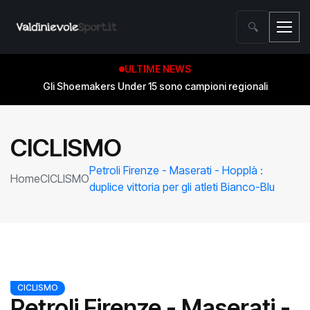
🔍
ULTIME NEWS
Gli Shoemakers Under 15 sono campioni regionali
CICLISMO
Petroli Firenze - Maserati - Hopplà :
Home
CICLISMO
duplice vittoria per gli atleti Bianco-Blu
CICLISMO
Petroli Firenze - Maserati -