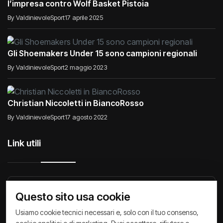
l’impresa contro Wolf Basket Pistoia
By ValdinievoleSport
17 aprile 2025
Gli Shoemakers Under 15 sono campioni regionali
By ValdinievoleSport
2 maggio 2023
Christian Niccoletti in BiancoRosso
By ValdinievoleSport
17 agosto 2022
Link utili
Raccontiamo di Noi
Comunicati
Società
Questo sito usa cookie
Privacy Policy
Cookie Policy
Archivio News
Usiamo cookie tecnici necessari e, solo con il tuo consenso,