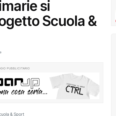
imarie si
rogetto Scuola &
e
GIO PUBBLICITARIO