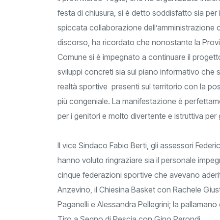
festa di chiusura, si è detto soddisfatto sia per 
spiccata collaborazione dell’amministrazione c
discorso, ha ricordato che nonostante la Provinci
Comune si è impegnato a continuare il progetto 
sviluppi concreti sia sul piano informativo che s
realtà sportive presenti sul territorio con la po
più congeniale. La manifestazione è perfettamen
per i genitori e molto divertente e istruttiva per 
Il vice Sindaco Fabio Berti, gli assessori Feder
hanno voluto ringraziare sia il personale impegn
cinque federazioni sportive che avevano aderit
Anzevino, il Chiesina Basket con Rachele Giusti
Paganelli e Alessandra Pellegrini; la pallamano
Tiro a Segno di Pescia con Gino Perondi.