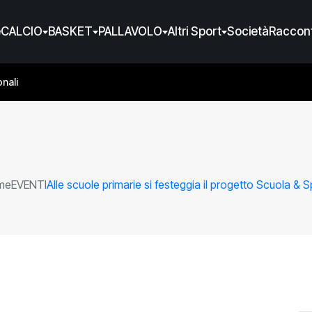
e
CALCIO
BASKET
PALLAVOLO
Altri Sport
Società
Raccont
nali
me
EVENTI
Alle scuole primarie si festeggia il progetto Scuola & S