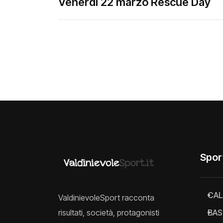
Venerdì 22 marzo Rescue Day
Spor
CAL
ValdinievoleSport racconta
risultati, società, protagonisti
BAS