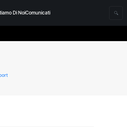
iamo Di Noi
Comunicati
🔍
port