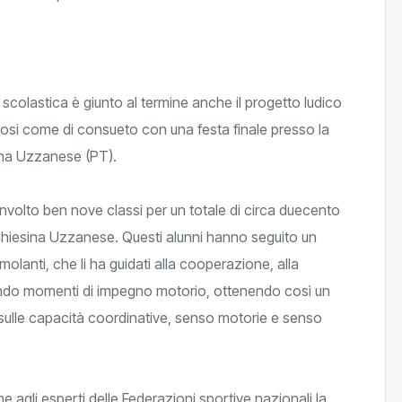
scolastica è giunto al termine anche il progetto ludico
sosi come di consueto con una festa finale presso la
ina Uzzanese (PT).
oinvolto ben nove classi per un totale di circa duecento
di Chiesina Uzzanese. Questi alunni hanno seguito un
imolanti, che li ha guidati alla cooperazione, alla
rnando momenti di impegno motorio, ottenendo così un
 sulle capacità coordinative, senso motorie e senso
e agli esperti delle Federazioni sportive nazionali la