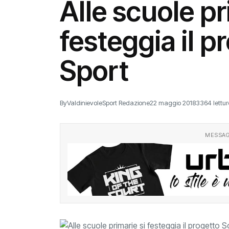
Alle scuole pr
festeggia il p
Sport
By
ValdinievoleSport Redazione
22 maggio 2018
3364 lettur
MESSAG