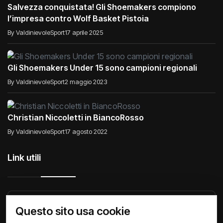
Salvezza conquistata! Gli Shoemakers compiono
l’impresa contro Wolf Basket Pistoia
By ValdinievoleSport
17 aprile 2025
Gli Shoemakers Under 15 sono campioni regionali
By ValdinievoleSport
2 maggio 2023
Christian Niccoletti in BiancoRosso
By ValdinievoleSport
17 agosto 2022
Link utili
Raccontiamo di Noi
Comunicati
Società
Questo sito usa cookie