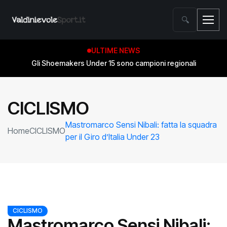
🔍
ULTIME NEWS
Gli Shoemakers Under 15 sono campioni regionali
CICLISMO
Mastromarco Sensi Nibali: fatta la squadra
Home
CICLISMO
per il Giro d’Italia Under 23
CICLISMO
Mastromarco Sensi Nibali: