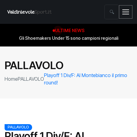
🔍
ULTIME NEWS
Salvezza conquistata! Gli Shoemakers compiono l’impresa
contro Wolf Basket Pistoia
PALLAVOLO
Playoff 1 Div/F: Al Montebianco il primo
Home
PALLAVOLO
round!
PALLAVOLO