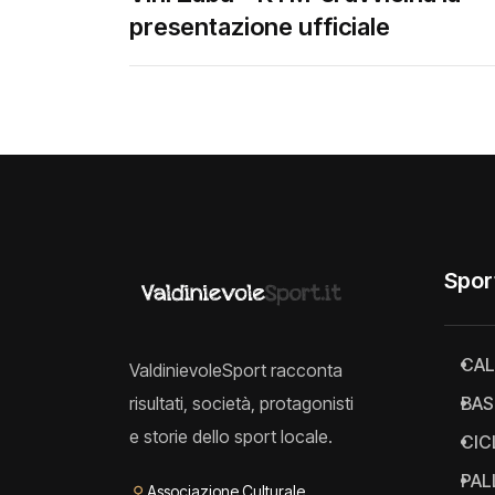
presentazione ufficiale
Spor
CAL
ValdinievoleSport racconta
risultati, società, protagonisti
BAS
e storie dello sport locale.
CIC
PAL
⚲
Associazione Culturale