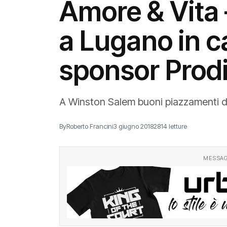
Amore & Vita –
a Lugano in c
sponsor Prod
A Winston Salem buoni piazzamenti d
By
Roberto Francini
3 giugno 2018
2814 letture
MESSAG