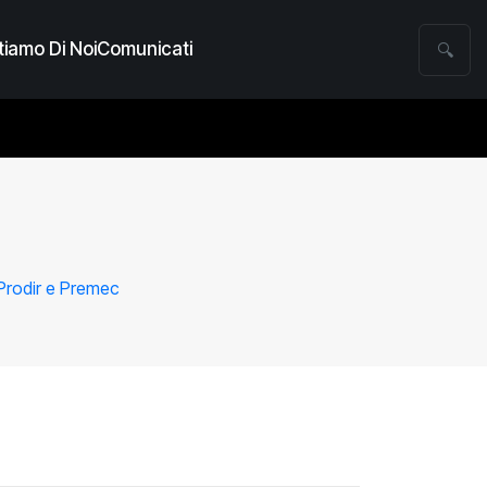
iamo Di Noi
Comunicati
🔍
 Prodir e Premec