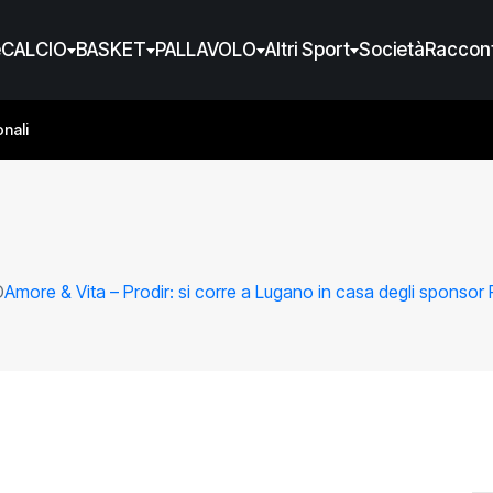
e
CALCIO
BASKET
PALLAVOLO
Altri Sport
Società
Raccont
nali
O
Amore & Vita – Prodir: si corre a Lugano in casa degli sponsor