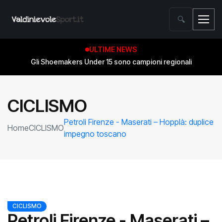
🔍
ULTIME NEWS
Gli Shoemakers Under 15 sono campioni regionali
CICLISMO
Petroli Firenze - Maserati – Hopplà: duplice
Home
CICLISMO
impegno toscano
CICLISMO
Petroli Firenze - Maserati –