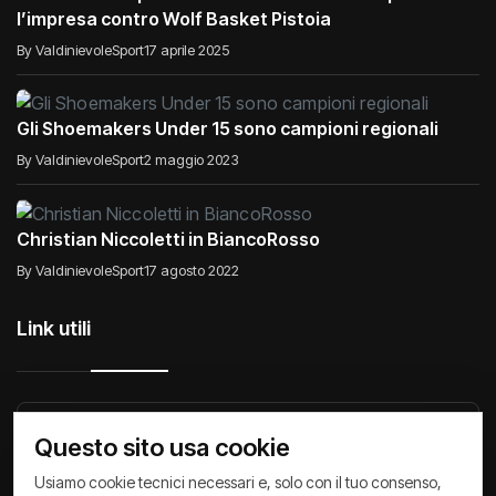
l’impresa contro Wolf Basket Pistoia
By ValdinievoleSport
17 aprile 2025
Gli Shoemakers Under 15 sono campioni regionali
By ValdinievoleSport
2 maggio 2023
Christian Niccoletti in BiancoRosso
By ValdinievoleSport
17 agosto 2022
Link utili
Raccontiamo di Noi
Comunicati
Società
Questo sito usa cookie
Privacy Policy
Cookie Policy
Archivio News
Usiamo cookie tecnici necessari e, solo con il tuo consenso,