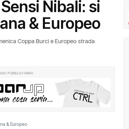
ensi Nibali: si
cana & Europeo
omenica Coppa Burci e Europeo strada
GIO PUBBLICITARIO