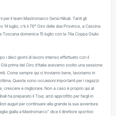
 per il team Mastromarco Sensi Nibali. Tanti gli
14 luglio, c’è il 76° Giro delle due Province, a Cascina
ella Toscana domenica 15 luglio con la 74a Coppa Giulio
i dieci giorni di lavoro intenso effettuato con il
. Già prima del Giro d’Italia avevamo svolto una sessione
omiti. Come sempre qui ci troviamo bene, lavoriamo in
è ottima. Queste sono occasioni importanti per i ragazzi
e, crescere e migliorare. Non a caso è proprio qui al
li ha preparato il Tour, anzi approfitto per fargli in
liori auguri per continuare alla grande la sua avventura
glia gialla a Mastromarco” dice il direttore sportivo