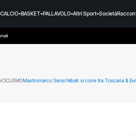
e
CALCIO
BASKET
PALLAVOLO
Altri Sport
Società
Raccont
nali
e
CICLISMO
Mastromarco Sensi Nibali: si corre tra Toscana & E