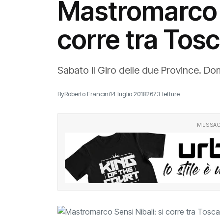
Mastromarco S
corre tra Tos
Sabato il Giro delle due Province. D
By
Roberto Francini
14 luglio 2018
2673 letture
MESSAG