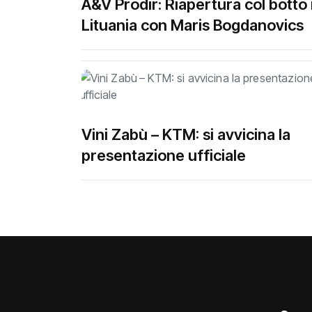
A&V Prodir: Riapertura col botto 
Lituania con Maris Bogdanovics
Vini Zabù – KTM: si avvicina la
presentazione ufficiale