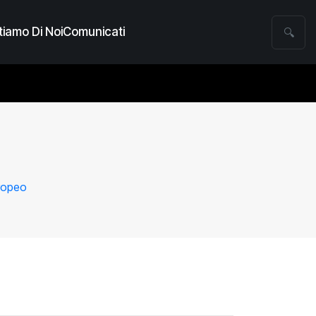
iamo Di Noi
Comunicati
🔍
uropeo