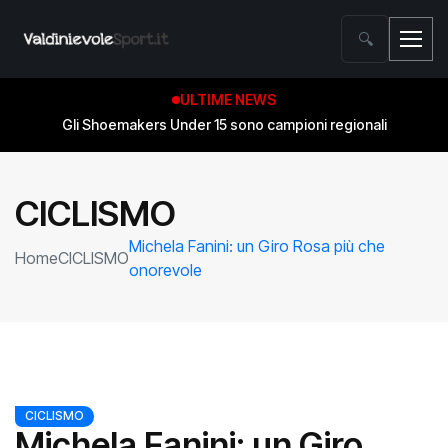
🔍
ULTIME NEWS
Gli Shoemakers Under 15 sono campioni regionali
CICLISMO
Michela Fanini: un Giro Rosa più che
Home
CICLISMO
onorevole
CICLISMO
Michela Fanini: un Giro