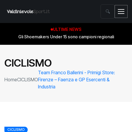
🔍
ULTIME NEWS
Gli Shoemakers Under 15 sono campioni regionali
CICLISMO
Team Franco Ballerini - Primigi Store:
Home
CICLISMO
Firenze – Faenza e GP Esercenti &
Industria
CICLISMO