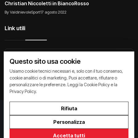
Christian Niccoletti in BiancoRosso
By ValdinievoleSport
17 agosto 2022
Link utili
Raccontiamo di Noi
Comunicati
Società
Questo sito usa cookie
Privacy Policy
Cookie Policy
Archivio News
Usiamo cookie tecnici necessari e, solo con il tuo consenso,
cookie analitici o di marketing. Puoi accettare, rifiutare o
personalizzare le preferenze. Leggi la
Cookie Policy
e la
Privacy Policy
.
Rifiuta
Privacy Policy
/
Cookie Policy
Copyright ©
2026
ValdinievoleSport.it - powered by
Personalizza
Paralleloweb
Invio comunicati
Accetta tutti