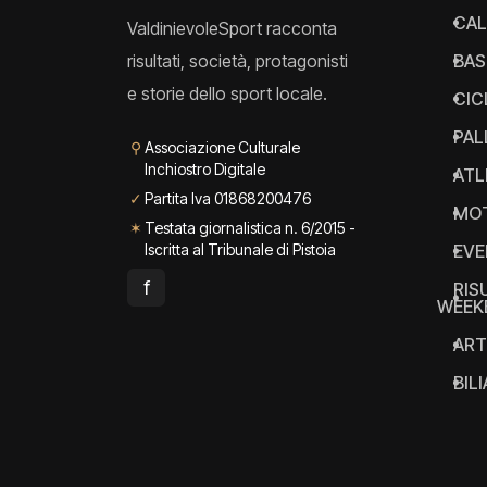
CAL
ValdinievoleSport racconta
risultati, società, protagonisti
BAS
e storie dello sport locale.
CIC
PAL
⚲
Associazione Culturale
Inchiostro Digitale
ATL
✓
Partita Iva 01868200476
MO
✶
Testata giornalistica n. 6/2015 -
Iscritta al Tribunale di Pistoia
EVE
f
RIS
WEEK
ART
BIL