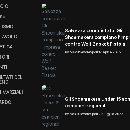
CIO
KET
LISMO
Salvezza conquistata! Gli
LAVOLO
Shoemakers compiono l’imp
contro Wolf Basket Pistoia
ETICA
By ValdinievoleSport
17 aprile 2025
TORI
NTI
ULTATI DEL
END
I MARZIALI
Gli Shoemakers Under 15 so
IARDO
campioni regionali
By ValdinievoleSport
2 maggio 2023