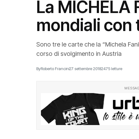
La MICHELA F
mondiali con t
Sono tre le carte che la “Michela Fan
corso di svolgimento in Austria
By
Roberto Francini
27 settembre 2018
2475 letture
MESSAG