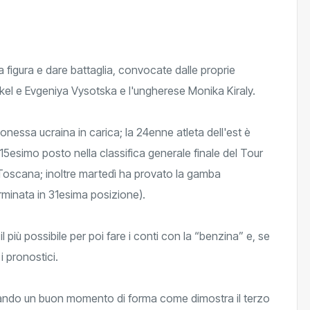
la figura e dare battaglia, convocate dalle proprie
kel e Evgeniya Vysotska e l'ungherese Monika Kiraly.
nessa ucraina in carica; la 24enne atleta dell'est è
l 15esimo posto nella classifica generale finale del Tour
a Toscana; inoltre martedì ha provato la gamba
rminata in 31esima posizione).
l più possibile per poi fare i conti con la “benzina” e, se
 pronostici.
rsando un buon momento di forma come dimostra il terzo