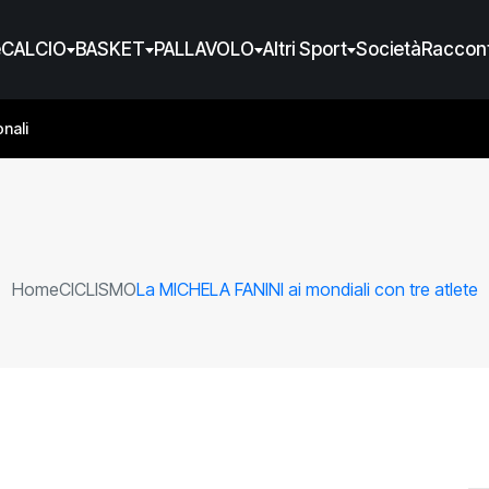
e
CALCIO
BASKET
PALLAVOLO
Altri Sport
Società
Raccont
nali
Home
CICLISMO
La MICHELA FANINI ai mondiali con tre atlete