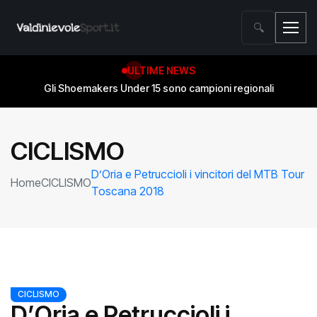
🔍
ULTIME NEWS
Gli Shoemakers Under 15 sono campioni regionali
CICLISMO
D’Oria e Petruccioli i vincitori del MTB Tour
Home
CICLISMO
Toscana 2018
CICLISMO