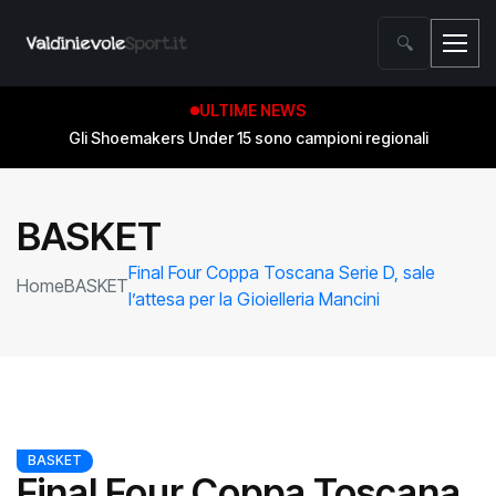
🔍
ULTIME NEWS
Gli Shoemakers Under 15 sono campioni regionali
BASKET
Final Four Coppa Toscana Serie D, sale
Home
BASKET
l’attesa per la Gioielleria Mancini
BASKET
Final Four Coppa Toscana