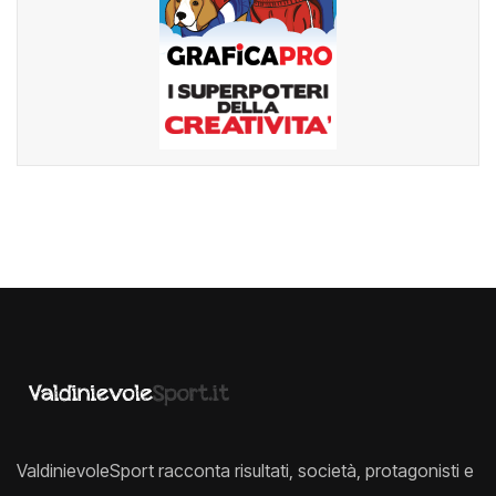
ValdinievoleSport racconta risultati, società, protagonisti e