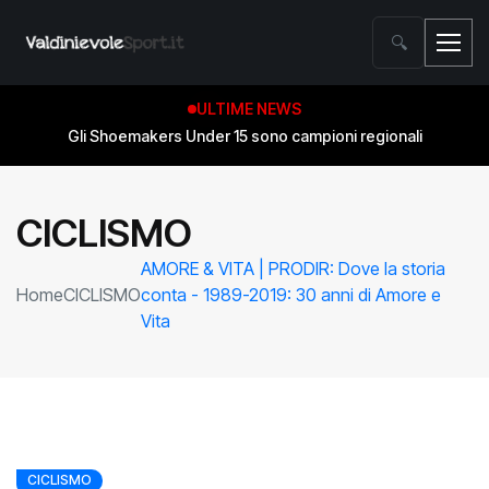
🔍
ULTIME NEWS
Salvezza conquistata! Gli Shoemakers compiono l’impresa
contro Wolf Basket Pistoia
CICLISMO
AMORE & VITA | PRODIR: Dove la storia
Home
CICLISMO
conta - 1989-2019: 30 anni di Amore e
Vita