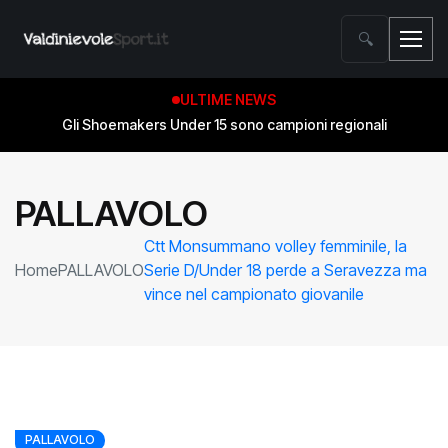
🔍
ULTIME NEWS
Gli Shoemakers Under 15 sono campioni regionali
PALLAVOLO
Ctt Monsummano volley femminile, la
Home
PALLAVOLO
Serie D/Under 18 perde a Seravezza ma
vince nel campionato giovanile
PALLAVOLO